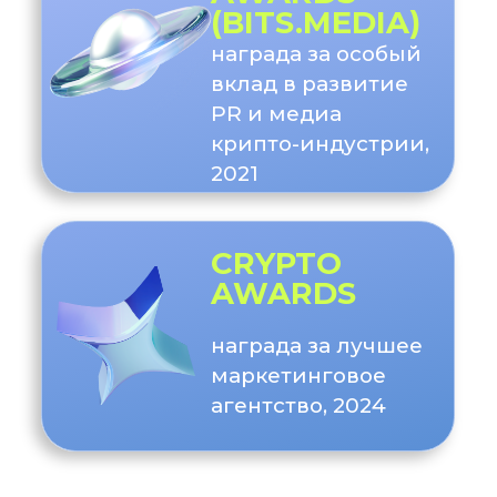
300+
публикаций в СМИ
200+
интеграций с инфлюенсерами
ХОЧУ ТАКЖЕ
BITMEX
Глобальная PR
компания
15M+
охват пользователей