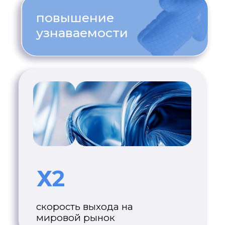
BLOCKCHAIN
AWARDS
(BITS.MEDIA)
награда за особый
вклад в развитие
PR и медиа
крипто-индустрии,
2021
CRYPTO
AWARDS
награда за лучшее
маркетинговое
агентство, 2024