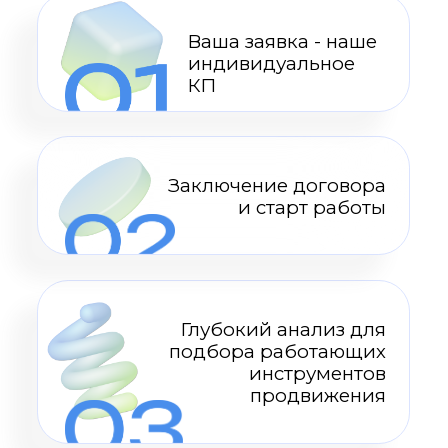
И БЛОГЕРОВ
Проверенные контакты от
топовых изданий (CoinDesk,
Decrypt) до нишевых
инфлюенсеров с лояльной
аудиторией
ПРОДВИЖЕНИЕ В
СОЦИАЛЬНЫХ СЕТЯХ
Набор живой и активной
аудитории через оригинальную
и проверенную методику
ОРГАНИЗАЦИЯ
МЕРОПРИЯТИЙ
ПОД КЛЮЧ