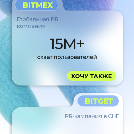
Разрабатываем и
согласовываем план
развития, бюджет и
инструменты
Начинаем продвижение
под нашим чутким
руководством
Демонстрируем
результаты, отчитываемся
о расходах