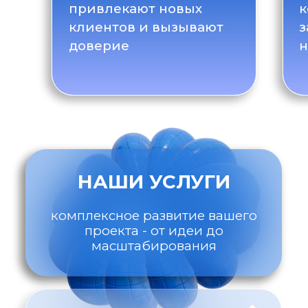
проекта - от идеи до
масштабирования
PR & СМИ
Публикации в топовых
криптоизданиях
ИНФЛЮЕНС-
МАРКЕТИНГ
Продвижение через
авторитетов рынка
SMM
Стратегия и контент для соцсетей