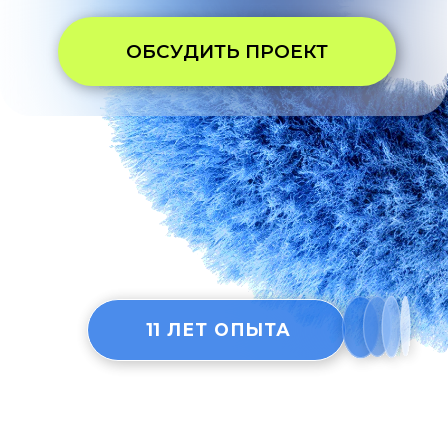
LOADING . . .
11 ЛЕТ ОПЫТА
ИНВЕСТИЦИИ В PR
- КАК
ЗАЛОГ РОСТА
Накрутки, таргет без стратегии
отпугивают серьезные фонды и
приводят к потере бюджета и
будущих перспектив проекта.