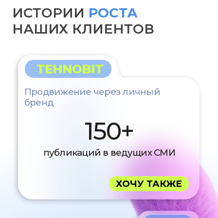
ХОЧУ ТАКЖЕ
BITGET
PR-кампания в СНГ
200+
материалов в ТОП-медиа
160M+
охват потенциальных пользователей
ХОЧУ ТАКЖЕ