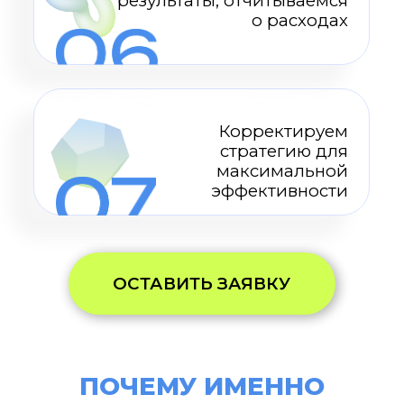
которые у нас были. Команда тонко
чувствует нашу нишу, погружается в
детали, предлагает идеи с настоящим
смыслом и креативной смелостью.
Работать с ними - значит расти,
звучать ярче и увереннее.
Партнёрство, после которого планка
уже не может быть ниже!
FUTURUM
Работать с агентством New Level —
одно удовольствие! Мы ещё не
встречали команды более
профессиональной, ответственной и
креативной. Вы блестяще
справляетесь не только с задачами в
сфере PR, но и в маркетинге, а также в
организации мероприятий. Каждый
наш заказ был выполнен на 200%, а
результат не только полностью