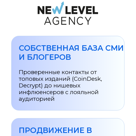
оправдал, но и даже превзошёл наши
ожидания!
ENCRY
FOUNDATION
Обратились в агентство New Level с
чёткими задачами по нескольким
проектам, но получили даже больше.
На протяжении всей совместной
работы команда была на связи,
оперативно реагировала на запросы,
адаптировала концепции под
меняющийся рынок и предлагала не
просто креативные, а реально
рабочие решения. Команда не просто
учла наши пожелания и идеи, но еще
и улучшила и развила их. С первого
дня чувствовалось, что ориентир у нас