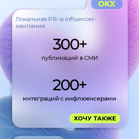
ПУТЬ
ОТ ЗАЯВКИ ДО РОСТА
Ваша заявка - наше
индивидуальное
КП
Заключение договора
и старт работы
Глубокий анализ для
подбора работающих
инструментов
продвижения