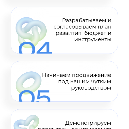
Создаем и проводим
запоминающиеся ивенты на
самый взыскательный вкус:
митапы, круглые столы,
вечеринки, конференции
ОБСУДИТЬ
ПРОДВИЖЕНИЕ
ОТЗЫВЫ
КЛИЕНТОВ
что говорят те, кого мы уже продвинули
OKX
Работа с New Level — одна из лучших
профессиональных коллабораций,