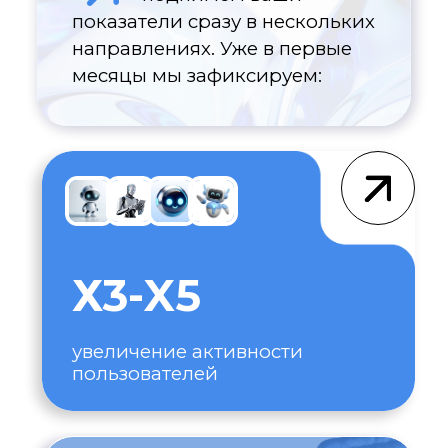
Х2
скорость выхода на
мировой рынок
НАШИ
ДОСТИЖЕНИЯ
RCRYPTA
награда за лучшее
медиа, (CoinFox)
2017