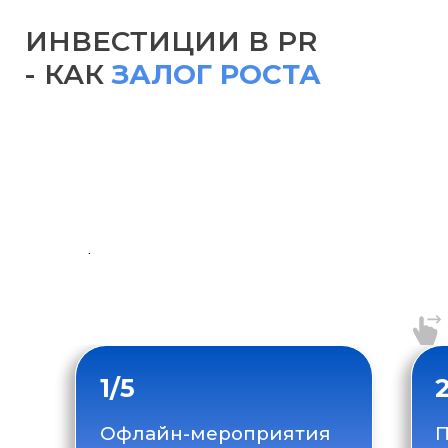
Поэтому подход к
продвижению должен быть
таким же основательным, как и
к разработке самого продукта.
1/5
2/5
Офлайн-мероприятия
Продвижен
привлекают новых
компании в
клиентов и вызывают
зависимост
доверие
на рынке
НАШИ УСЛУГИ
комплексное развитие вашего