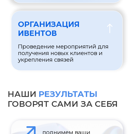
Х3-X5
увеличение активности
пользователей
повышение
узнаваемости