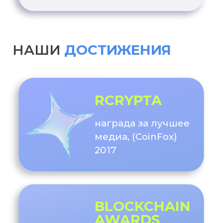
ИСТОРИИ
РОСТА
НАШИХ КЛИЕНТОВ
TEHNOBIT
Продвижение через личный
бренд
150+
публикаций в ведущих СМИ
ХОЧУ ТАКЖЕ
OKX
Локальная PR- и influencer-
кампания