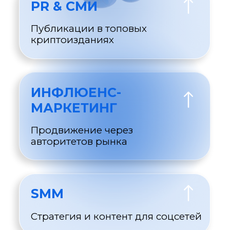
ОРГАНИЗАЦИЯ
ИВЕНТОВ
Проведение мероприятий для
получения новых клиентов и
укрепления связей
НАШИ
РЕЗУЛЬТАТЫ
ГОВОРЯТ САМИ ЗА СЕБЯ
поднимем ваши
показатели сразу в нескольких
направлениях. Уже в первые
месяцы мы зафиксируем: