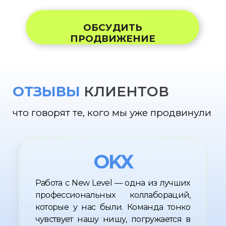
300+
УСПЕШНЫХ КЕЙСОВ
СНГ, ЕВРОПА,
США И АЗИЯ